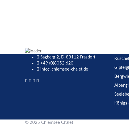
Sagberg 2, D-83112 Frasdorf
Kuschel
+49 (0)8052 620
Gipfelg
info@chiemsee-chalet.de
Bergwie
Alpengl
Seelebe
Königs-
© 2025 Chiemsee Chalet